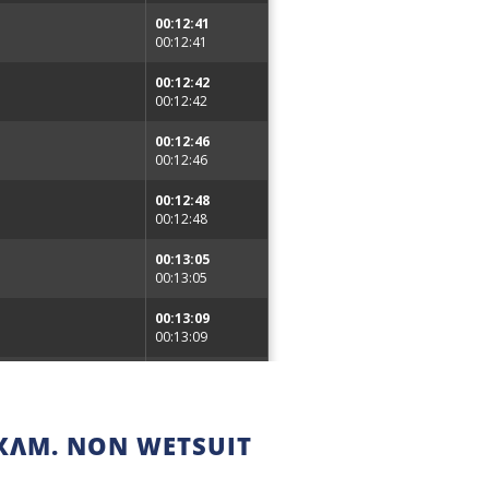
ΧΛΜ. NON WETSUIT