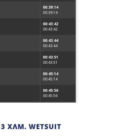
3 ΧΛΜ. WETSUIT